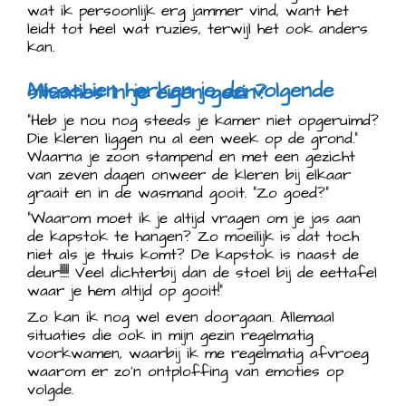
wat ik persoonlijk erg jammer vind, want het
leidt tot heel wat ruzies, terwijl het ook anders
kan.
Misschien herken je de volgende situaties in je eigen gezin?
“Heb je nou nog steeds je kamer niet opgeruimd?
Die kleren liggen nu al een week op de grond.”
Waarna je zoon stampend en met een gezicht
van zeven dagen onweer de kleren bij elkaar
graait en in de wasmand gooit. “Zo goed?”
“Waarom moet ik je altijd vragen om je jas aan
de kapstok te hangen? Zo moeilijk is dat toch
niet als je thuis komt? De kapstok is naast de
deur!!!!! Veel dichterbij dan de stoel bij de eettafel
waar je hem altijd op gooit!”
Zo kan ik nog wel even doorgaan. Allemaal
situaties die ook in mijn gezin regelmatig
voorkwamen, waarbij ik me regelmatig afvroeg
waarom er zo’n ontploffing van emoties op
volgde.