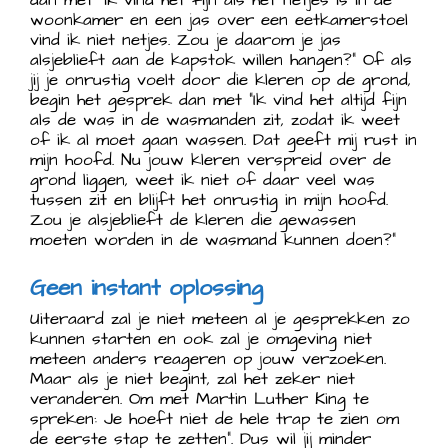
woonkamer en een jas over een eetkamerstoel
vind ik niet netjes. Zou je daarom je jas
alsjeblieft aan de kapstok willen hangen?” Of als
jij je onrustig voelt door die kleren op de grond,
begin het gesprek dan met “Ik vind het altijd fijn
als de was in de wasmanden zit, zodat ik weet
of ik al moet gaan wassen. Dat geeft mij rust in
mijn hoofd. Nu jouw kleren verspreid over de
grond liggen, weet ik niet of daar veel was
tussen zit en blijft het onrustig in mijn hoofd.
Zou je alsjeblieft de kleren die gewassen
moeten worden in de wasmand kunnen doen?”
Geen instant oplossing
Uiteraard zal je niet meteen al je gesprekken zo
kunnen starten en ook zal je omgeving niet
meteen anders reageren op jouw verzoeken.
Maar als je niet begint, zal het zeker niet
veranderen. Om met Martin Luther King te
spreken: Je hoeft niet de hele trap te zien om
de eerste stap te zetten”. Dus wil jij minder