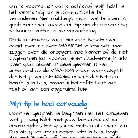
Om te voorkomen dat je achteraf spijt hebt, is
het verstandig om je communicatie te
veranderen. Niet makkelijk, maar wel te doen. Ik
geef hieronder alvast een tip om de eerste stap
te kunnen zetten in die verandering.
Denk in situaties zoals hiervoor beschreven,
eerst even na over WAAROM je iets wilt gaan
zeggen over die onopgeruimde kamer of de niet
opgehangen jas, voordat je er daadwerkelijk iets
over gaat zeggen. In deze gevallen is het
antwoord op de WAAROM-vraag waarschijnlijk
dat het je verschrikkelijk ergert dat het een
bende is in huis, omdat jij behoefte hebt aan
rust of aan een opgeruimd huis.
Mijn tip is heel eenvoudig
Door het gesprek te beginnen met het aangeven
wat jij nodig hebt, met jouw behoefte, zal de
emotie tijdens het gesprek meteen al anders zijn.
Dus als jij het graag netjes hebt in huis, begin
dan met “ik vind het fijn als het netjes is in de