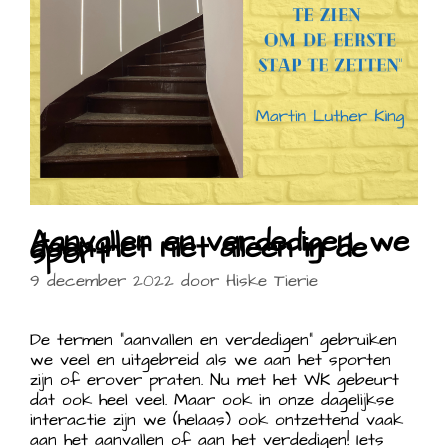
Aanvallen en verdedigen, we
doen het niet alleen in de
sport
9 december 2022
door
Hiske Tierie
De termen “aanvallen en verdedigen” gebruiken
we veel en uitgebreid als we aan het sporten
zijn of erover praten. Nu met het WK gebeurt
dat ook heel veel. Maar ook in onze dagelijkse
interactie zijn we (helaas) ook ontzettend vaak
aan het aanvallen of aan het verdedigen! Iets