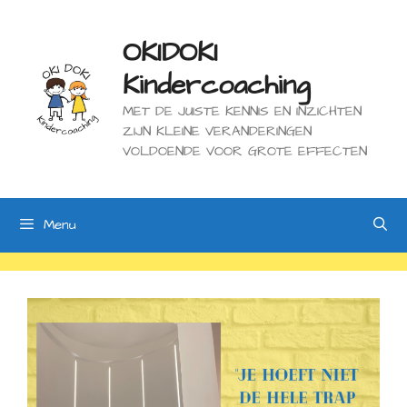
Ga
naar
de
OKIDOKI
inhoud
Kindercoaching
MET DE JUISTE KENNIS EN INZICHTEN
ZIJN KLEINE VERANDERINGEN
VOLDOENDE VOOR GROTE EFFECTEN
Menu