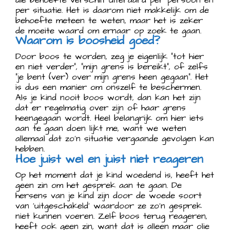
per situatie. Het is daarom niet makkelijk om de
behoefte meteen te weten, maar het is zeker
de moeite waard om ernaar op zoek te gaan.
Waarom is boosheid goed?
Door boos te worden, zeg je eigenlijk “tot hier
en niet verder”, “mijn grens is bereikt”, of zelfs
“je bent (ver) over mijn grens heen gegaan”. Het
is dus een manier om onszelf te beschermen.
Als je kind nooit boos wordt, dan kan het zijn
dat er regelmatig over zijn of haar grens
heengegaan wordt. Heel belangrijk om hier iets
aan te gaan doen lijkt me, want we weten
allemaal dat zo’n situatie vergaande gevolgen kan
hebben.
Hoe juist wel en juist niet reageren
Op het moment dat je kind woedend is, heeft het
geen zin om het gesprek aan te gaan. De
hersens van je kind zijn door de woede soort
van ‘uitgeschakeld’ waardoor ze zo’n gesprek
niet kunnen voeren. Zelf boos terug reageren,
heeft ook geen zin, want dat is alleen maar olie