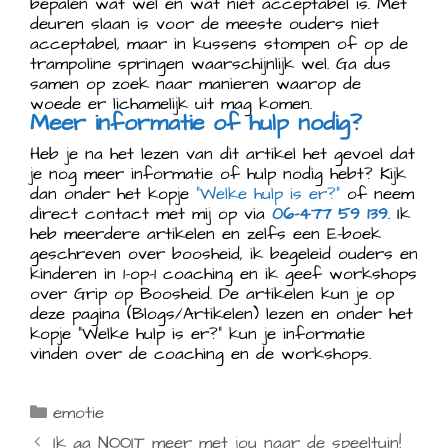
bepalen wat wel en wat niet acceptabel is. Met
deuren slaan is voor de meeste ouders niet
acceptabel, maar in kussens stompen of op de
trampoline springen waarschijnlijk wel. Ga dus
samen op zoek naar manieren waarop de
woede er lichamelijk uit mag komen.
Meer informatie of hulp nodig?
Heb je na het lezen van dit artikel het gevoel dat
je nog meer informatie of hulp nodig hebt? Kijk
dan onder het kopje
“Welke hulp is er?”
of neem
direct contact met mij op via
06-477 59 139
. Ik
heb meerdere artikelen en zelfs een E-boek
geschreven over boosheid, ik begeleid ouders en
kinderen in 1-op-1 coaching en ik geef workshops
over Grip op Boosheid. De artikelen kun je op
deze pagina (Blogs/Artikelen) lezen en onder het
kopje “Welke hulp is er?” kun je informatie
vinden over de coaching en de workshops.
Categorieën
emotie
Ik ga NOOIT meer met jou naar de speeltuin!