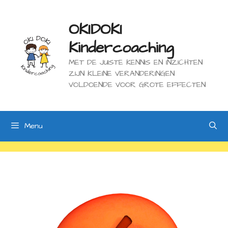
Ga
naar
de
OKIDOKI
inhoud
Kindercoaching
MET DE JUISTE KENNIS EN INZICHTEN
ZIJN KLEINE VERANDERINGEN
VOLDOENDE VOOR GROTE EFFECTEN
Menu