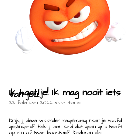
Ik haat je! Ik mag nooit iets
van jou!
22 februari 2022
door
tierie
Krijg jij deze woorden regelmatig naar je hoofd
geslingerd? Heb jij een kind dat geen grip heeft
op zijn of haar boosheid? Kinderen die