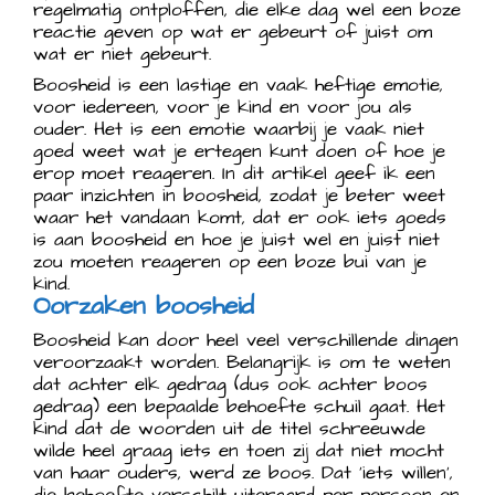
regelmatig ontploffen, die elke dag wel een boze
reactie geven op wat er gebeurt of juist om
wat er niet gebeurt.
Boosheid is een lastige en vaak heftige emotie,
voor iedereen, voor je kind en voor jou als
ouder. Het is een emotie waarbij je vaak niet
goed weet wat je ertegen kunt doen of hoe je
erop moet reageren. In dit artikel geef ik een
paar inzichten in boosheid, zodat je beter weet
waar het vandaan komt, dat er ook iets goeds
is aan boosheid en hoe je juist wel en juist niet
zou moeten reageren op een boze bui van je
kind.
Oorzaken boosheid
Boosheid kan door heel veel verschillende dingen
veroorzaakt worden. Belangrijk is om te weten
dat achter elk gedrag (dus ook achter boos
gedrag) een bepaalde behoefte schuil gaat. Het
kind dat de woorden uit de titel schreeuwde
wilde heel graag iets en toen zij dat niet mocht
van haar ouders, werd ze boos. Dat ‘iets willen’,
die behoefte verschilt uiteraard per persoon en