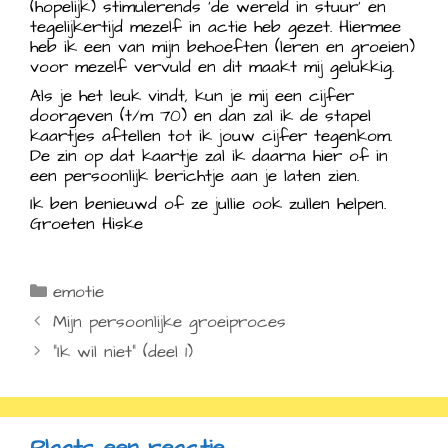
(hopelijk) stimulerends ‘de wereld in stuur’ en
tegelijkertijd mezelf in actie heb gezet. Hiermee
heb ik een van mijn behoeften (leren en groeien)
voor mezelf vervuld en dit maakt mij gelukkig.
Als je het leuk vindt, kun je mij een cijfer
doorgeven (t/m 70) en dan zal ik de stapel
kaartjes aftellen tot ik jouw cijfer tegenkom.
De zin op dat kaartje zal ik daarna hier of in
een persoonlijk berichtje aan je laten zien.
Ik ben benieuwd of ze jullie ook zullen helpen.
Groeten Hiske
Categorieën
emotie
Mijn persoonlijke groeiproces
”Ik wil niet” (deel 1)
Plaats een reactie