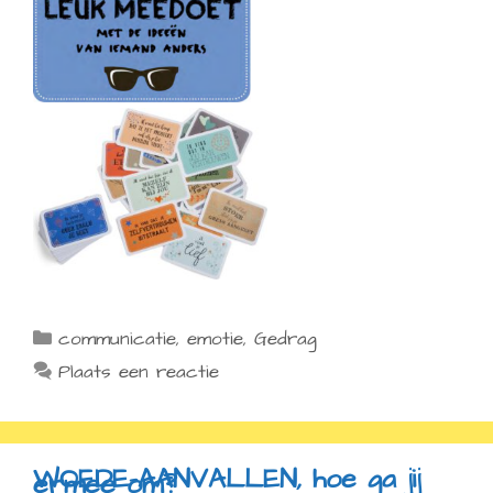
Categorieën
communicatie
,
emotie
,
Gedrag
Plaats een reactie
WOEDE-AANVALLEN, hoe ga jij
ermee om?