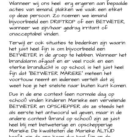
Wanneer wij ons heel erg ergeren aan bepaalde
acties van iemand, plakken we vaak een etiket
op deze persoon. Zo noemen we iemand
bijvoorbeeld een DRIFTKOP of een BETWETER,
wanneer we zijn/haar gedrag irritant of
onacceptabel vinden.
Terwijl er ook situaties te bedenken zijn waarin
het juist heel fijn is om bijvoorbeeld een
BETWETER in de groep te hebben. Wanneer het
brandalarm afgaat en er veel rook en een
sterke brandlucht is op school, is het juist heel
fijn dat “BETWETER MARIEKE” meteen het
voortouw neemt en iedereen vertelt dat zij
weet hoe je het snelste naar buiten kunt komen.
Dus in de ene context (een normale dag op
school) vinden kinderen Marieke een vervelende
BETWETER en OPSCHEPPER als ze steeds het
als eerste het antwoord wil geven, maar in de
andere context (brand op school) zijn ze juist
heel blij met betweterige en opschepperige
Marieke. De kwaliteiten die Marieke ALTIJD