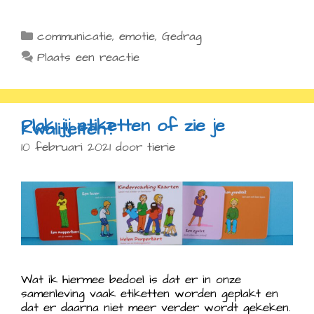
Categorieën
communicatie
,
emotie
,
Gedrag
Plaats een reactie
Plak jij etiketten of zie je
kwaliteiten?
10 februari 2021
door
tierie
Wat ik hiermee bedoel is dat er in onze
samenleving vaak etiketten worden geplakt en
dat er daarna niet meer verder wordt gekeken.