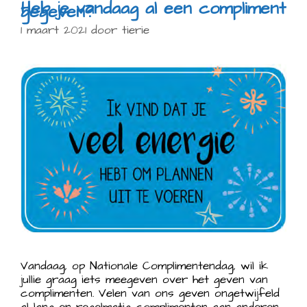
Heb je vandaag al een compliment
gegeven?
1 maart 2021
door
tierie
Vandaag, op Nationale Complimentendag, wil ik
jullie graag iets meegeven over het geven van
complimenten. Velen van ons geven ongetwijfeld