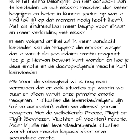
is, is het extra belangrijk om hier aandacht aan
te besteden. Je zult elkaars reacties dan beter
begrijpen en beter in kunnen spelen op wat je
kind (of jij) op dat moment nodig heeft (hebt).
Met als eindresultaat meer begrip voor elkaar
en meer verbinding met elkaar.
In een volgend artikel zal ik meer aandacht
besteden aan de ‘triggers’ die ervoor zorgen
dat je vanuit die secundaire emotie reageert.
Hoe je je hiervan bewust kunt worden en hoe je
deze emotie en de daaropvolgende reactie kunt
beïnvloeden.
PS: Voor de volledigheid wil ik nog even
vermelden dat er ook situaties zijn waarin we
puur en alleen vanuit onze primaire emotie
reageren. In situaties die levensbedreigend zijn
(of zo aanvoelen), zullen we allemaal primair
reageren. Met de welbekende Freeze, Flight or
Fight (Bevriezen, Vluchten of Vechten) reactie.
Maar bij alle niet levensbedreigende situaties
wordt onze reactie bepaald door onze
secundaire emotie.