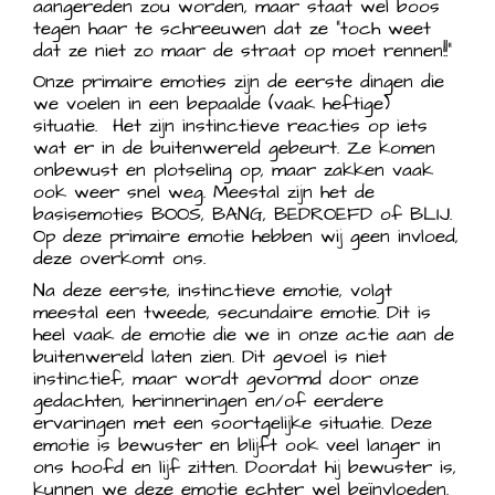
aangereden zou worden, maar staat wel boos
tegen haar te schreeuwen dat ze “toch weet
dat ze niet zo maar de straat op moet rennen!!”
Onze primaire emoties zijn de eerste dingen die
we voelen in een bepaalde (vaak heftige)
situatie. Het zijn instinctieve reacties op iets
wat er in de buitenwereld gebeurt. Ze komen
onbewust en plotseling op, maar zakken vaak
ook weer snel weg. Meestal zijn het de
basisemoties BOOS, BANG, BEDROEFD of BLIJ.
Op deze primaire emotie hebben wij geen invloed,
deze overkomt ons.
Na deze eerste, instinctieve emotie, volgt
meestal een tweede, secundaire emotie. Dit is
heel vaak de emotie die we in onze actie aan de
buitenwereld laten zien. Dit gevoel is niet
instinctief, maar wordt gevormd door onze
gedachten, herinneringen en/of eerdere
ervaringen met een soortgelijke situatie. Deze
emotie is bewuster en blijft ook veel langer in
ons hoofd en lijf zitten. Doordat hij bewuster is,
kunnen we deze emotie echter wel beïnvloeden.