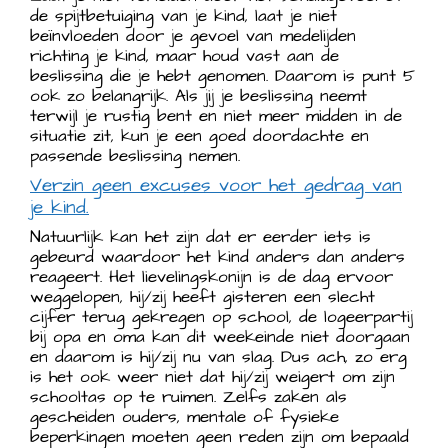
de spijtbetuiging van je kind, laat je niet
beïnvloeden door je gevoel van medelijden
richting je kind, maar houd vast aan de
beslissing die je hebt genomen. Daarom is punt 5
ook zo belangrijk. Als jij je beslissing neemt
terwijl je rustig bent en niet meer midden in de
situatie zit, kun je een goed doordachte en
passende beslissing nemen.
Verzin geen excuses voor het gedrag van
je kind.
Natuurlijk kan het zijn dat er eerder iets is
gebeurd waardoor het kind anders dan anders
reageert. Het lievelingskonijn is de dag ervoor
weggelopen, hij/zij heeft gisteren een slecht
cijfer terug gekregen op school, de logeerpartij
bij opa en oma kan dit weekeinde niet doorgaan
en daarom is hij/zij nu van slag. Dus ach, zo erg
is het ook weer niet dat hij/zij weigert om zijn
schooltas op te ruimen. Zelfs zaken als
gescheiden ouders, mentale of fysieke
beperkingen moeten geen reden zijn om bepaald