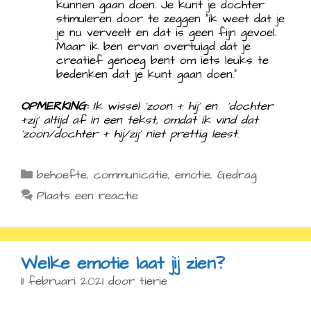
kunnen gaan doen. Je kunt je dochter
stimuleren door te zeggen “ik weet dat je
je nu verveelt en dat is geen fijn gevoel.
Maar ik ben ervan overtuigd dat je
creatief genoeg bent om iets leuks te
bedenken dat je kunt gaan doen.”
OPMERKING:
Ik wissel ‘zoon + hij’ en ‘dochter
+zij’ altijd af in een tekst, omdat ik vind dat
‘zoon/dochter + hij/zij’ niet prettig leest.
Categorieën
behoefte
,
communicatie
,
emotie
,
Gedrag
Plaats een reactie
Welke emotie laat jij zien?
11 februari 2021
door
tierie