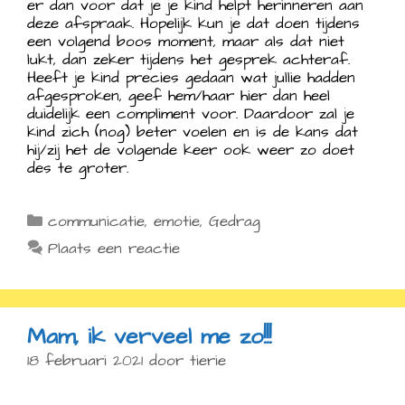
er dan voor dat je je kind helpt herinneren aan
deze afspraak. Hopelijk kun je dat doen tijdens
een volgend boos moment, maar als dat niet
lukt, dan zeker tijdens het gesprek achteraf.
Heeft je kind precies gedaan wat jullie hadden
afgesproken, geef hem/haar hier dan heel
duidelijk een compliment voor. Daardoor zal je
kind zich (nog) beter voelen en is de kans dat
hij/zij het de volgende keer ook weer zo doet
des te groter.
Categorieën
communicatie
,
emotie
,
Gedrag
Plaats een reactie
Mam, ik verveel me zo!!!
18 februari 2021
door
tierie