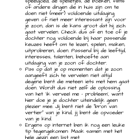
speelgoed, de spelletjes, de boeken, films
of andere dingen die in huis zijn om te
doen niet (meer) voldoende uitdaging
geven of niet meer interessant zijn voor
je zoon, dan is de kans groot dat hij zich
gaat vervelen. Check dus af en toe of je
dochter nog voldoende bij haar passende
keuzes heeft om te lezen, spelen, maken,
uitproberen, doen. Passend bij de leeftijd,
interesses, talenten, behoefte aan
uitdaging van je zoon of dochter.
Pas op dat je op momenten dat je zoon
aangeeft zich te vervelen niet altijd
degene bent die meteen iets met hem gaat
doen. Wordt dus niet zelf de oplossing
van het ‘ik verveel me – probleem’, want
hier doe je je dochter uiteindelijk geen
plezier mee. Jij bent niet de “bron van
vertier” van je kind, jij bent de opvoeder
van je kind.
Ergens op internet ben ik nog een leuke
tip tegengekomen: Maak samen met het
hele gezin een lijst met