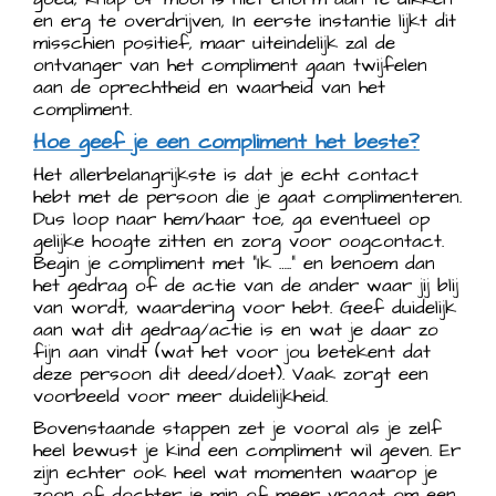
en erg te overdrijven, In eerste instantie lijkt dit
misschien positief, maar uiteindelijk zal de
ontvanger van het compliment gaan twijfelen
aan de oprechtheid en waarheid van het
compliment.
Hoe geef je een compliment het beste?
Het allerbelangrijkste is dat je echt contact
hebt met de persoon die je gaat complimenteren.
Dus loop naar hem/haar toe, ga eventueel op
gelijke hoogte zitten en zorg voor oogcontact.
Begin je compliment met “Ik …..” en benoem dan
het gedrag of de actie van de ander waar jij blij
van wordt, waardering voor hebt. Geef duidelijk
aan wat dit gedrag/actie is en wat je daar zo
fijn aan vindt (wat het voor jou betekent dat
deze persoon dit deed/doet). Vaak zorgt een
voorbeeld voor meer duidelijkheid.
Bovenstaande stappen zet je vooral als je zelf
heel bewust je kind een compliment wil geven. Er
zijn echter ook heel wat momenten waarop je
zoon of dochter je min of meer vraagt om een