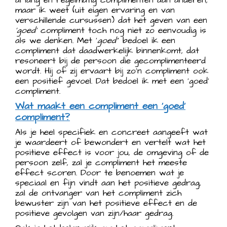
al lang en regelmatig complimenten aan anderen,
maar ik weet (uit eigen ervaring en van
verschillende cursussen) dat het geven van een
‘goed’
compliment toch nog niet zo eenvoudig is
als we denken. Met ‘
goed’
’ bedoel ik een
compliment dat daadwerkelijk binnenkomt, dat
resoneert bij de persoon die gecomplimenteerd
wordt. Hij of zij ervaart bij zo’n compliment ook
een positief gevoel. Dat bedoel ik met een ‘goed’
compliment.
Wat maakt een compliment een ‘goed’
compliment?
Als je heel specifiek en concreet aangeeft wat
je waardeert of bewondert en vertelt wat het
positieve effect is voor jou, de omgeving of de
persoon zelf, zal je compliment het meeste
effect scoren. Door te benoemen wat je
speciaal en fijn vindt aan het positieve gedrag,
zal de ontvanger van het compliment zich
bewuster zijn van het positieve effect en de
positieve gevolgen van zijn/haar gedrag.