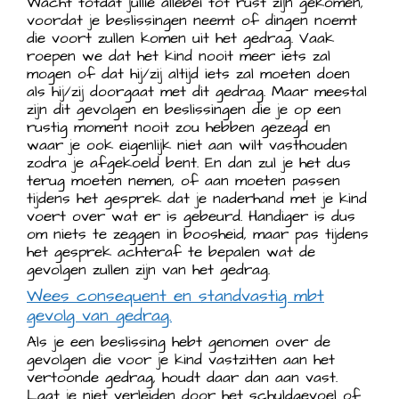
Wacht totdat jullie allebei tot rust zijn gekomen,
voordat je beslissingen neemt of dingen noemt
die voort zullen komen uit het gedrag. Vaak
roepen we dat het kind nooit meer iets zal
mogen of dat hij/zij altijd iets zal moeten doen
als hij/zij doorgaat met dit gedrag. Maar meestal
zijn dit gevolgen en beslissingen die je op een
rustig moment nooit zou hebben gezegd en
waar je ook eigenlijk niet aan wilt vasthouden
zodra je afgekoeld bent. En dan zul je het dus
terug moeten nemen, of aan moeten passen
tijdens het gesprek dat je naderhand met je kind
voert over wat er is gebeurd. Handiger is dus
om niets te zeggen in boosheid, maar pas tijdens
het gesprek achteraf te bepalen wat de
gevolgen zullen zijn van het gedrag.
Wees consequent en standvastig mbt
gevolg van gedrag.
Als je een beslissing hebt genomen over de
gevolgen die voor je kind vastzitten aan het
vertoonde gedrag, houdt daar dan aan vast.
Laat je niet verleiden door het schuldgevoel of