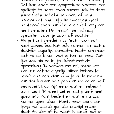
Dat kan door een gesprek te voeren, een
spelletje te doen, even samen gek te doen,
samen iets actiefs te doen, of iets
anders dat past bij jullie tweetjes. Geef
achteraf even aan dat je er zelf erg van
hebt genoten. Dat maakt de tijd nog
specialer voor je zoon of dochter.
Als je kort geleden nog ‘echt’ contact
hebt gehad, zou het ook kunnen zijn dat je
dochter eigenlijk behoefte heeft om meer
zelf te beslissen wat zij kan en mag. Dat
lijkt gek als ze bij jou komt met de
opmerking “ik verveel me zo”, maar het
kan zijn dat ze eigenlijk alleen behoefte
heeft aan een klein duwtje in de richting
van ‘los komen van papa en mama en zelf
beslissen’. Dus kijk eens wat er gebeurt
als jij zegt “Ik weet zeker dat jij zelf heel
goed iets kunt bedenken wat je nu zou
kunnen gaan doen. Maak maar eens een
lijstje van alle dingen die je altijd graag
doet. Als dat af is, weet ik zeker dat er