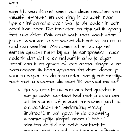
weg.
Eigenlijk was ik met geen van deze reacties van
mezelf tevreden en dus ging ik op zoek naar
tips en informatie over wat je als ouder in zo’n
geval kon doen. Die inzichten en tips wil ik graag
met jullie delen. Pak eruit wat goed voelt voor
jou en waarvan je verwacht dat het bij jou en je
kind kan werken. Misschien zit er zo op het
eerste gezicht niets bij dat je aanspreekt, maar
bedenk dan dat je er natuurlijk altijd je eigen
‘draai’ aan kunt geven of een aantal dingen kunt
combineren. Ik hoop gewoon dat deze ideeën je
kunnen helpen op de momenten dat jij het moeilijk
hebt met je dochter die zegt “Ik verveel me zo!!”
Ga als eerste na hoe lang het geleden is
dat je ‘echt’ contact had met je zoon om
uit te sluiten of je zoon misschien juist nu
om aandacht en verbinding vraagt
(indirect). In dat geval is de oplossing
waarschijnlijk simpel: neem 10 tot 15
minuten de tijd om echt contact te
hebben met je kind, 1 op 1 zonder afleiding.