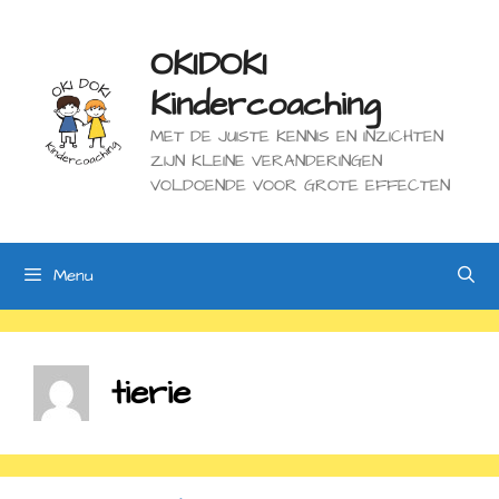
Ga
naar
de
OKIDOKI
inhoud
Kindercoaching
MET DE JUISTE KENNIS EN INZICHTEN
ZIJN KLEINE VERANDERINGEN
VOLDOENDE VOOR GROTE EFFECTEN
Menu
tierie