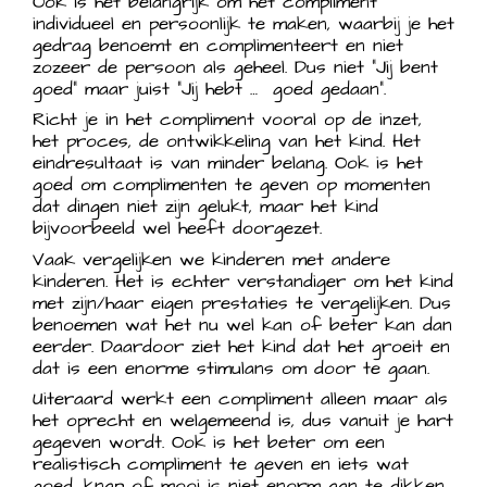
Ook is het belangrijk om het compliment
individueel en persoonlijk te maken, waarbij je het
gedrag benoemt en complimenteert en niet
zozeer de persoon als geheel. Dus niet “Jij bent
goed” maar juist “Jij hebt … goed gedaan”.
Richt je in het compliment vooral op de inzet,
het proces, de ontwikkeling van het kind. Het
eindresultaat is van minder belang. Ook is het
goed om complimenten te geven op momenten
dat dingen niet zijn gelukt, maar het kind
bijvoorbeeld wel heeft doorgezet.
Vaak vergelijken we kinderen met andere
kinderen. Het is echter verstandiger om het kind
met zijn/haar eigen prestaties te vergelijken. Dus
benoemen wat het nu wel kan of beter kan dan
eerder. Daardoor ziet het kind dat het groeit en
dat is een enorme stimulans om door te gaan.
Uiteraard werkt een compliment alleen maar als
het oprecht en welgemeend is, dus vanuit je hart
gegeven wordt. Ook is het beter om een
realistisch compliment te geven en iets wat
goed, knap of mooi is niet enorm aan te dikken