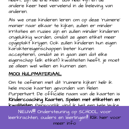
heeft, zijn de ene keer dus heel fijn en de
andere keer heel vervelend in de beleving van
anderen.
Als we onze kinderen leren om op deze ‘ruimere’
manier naar elkaar te kijken, zullen er minder
irritaties en ruzies zijn en zullen minder kinderen
ongelukkig worden, omdat ze geen etiket meer
opgeplakt krijgen. Ook zullen kinderen hun eigen
karaktereigenschappen beter kunnen
accepteren, omdat ze in gaan zien dat elke
eigenschap (elk etiket) kwaliteiten heeft, je moet
ze alleen wel willen en kunnen zien.
MOOI HULPMATERIAAL
Om te oefenen met dit ‘ruimere kijken’ heb ik
hele mooie kaarten gevonden van Helen
Purperhart. De officiële naam van de kaarten is
Kindercoaching Kaarten, Spelen met etiketten en
kwaliteiten
. Persoonlijk vind ik het een hele leuke
en fijne manier om kinderen te leren om de
NIEUW!!!!! Ondersteuning op SCHOOL voor
kwaliteiten te zien onder de verschillende
leerkrachten, ouders en leerlingen!!!
Klik hier voor
‘etiketten’. Uiteraard zijn sommige etiketten best
meer info
positief, Wijsneus, Bezig Bijtje, Goedzak, Grapjas,